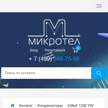
Togg
navi
0
Вход
Регистрация
+ 7 (499)
346-75-68
0,68uF 1206 Y5V
Каталог
Конденсаторы