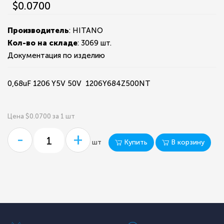
$0.0700
Производитель
: HITANO
Кол-во на складе
:
3069 шт.
Документация по изделию
0,68uF 1206 Y5V 50V 1206Y684Z500NT
Цена $0.0700 за 1 шт
-
+
Купить
В корзину
шт