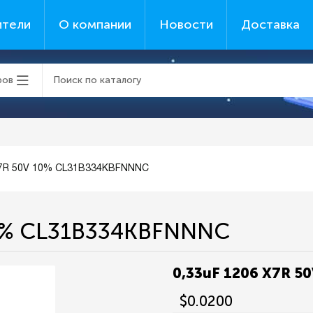
ители
О компании
Новости
Доставка
ров
X7R 50V 10% CL31B334KBFNNNC
10% CL31B334KBFNNNC
0,33uF 1206 X7R 
$0.0200