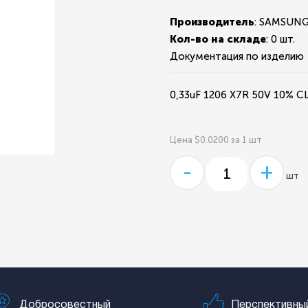
Производитель
: SAMSUN
Кол-во на складе
:
0 шт.
Документация по изделию
0,33uF 1206 X7R 50V 10%
Цена $0.0200 за 1 шт
-
+
шт
Добросовестный
Перспективны