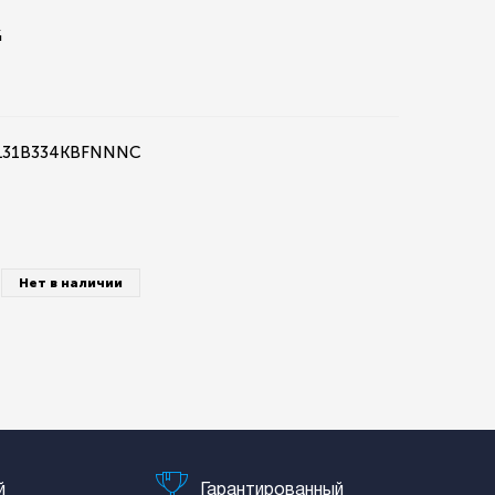
G
 CL31B334KBFNNNC
Нет в наличии
й
Гарантированный