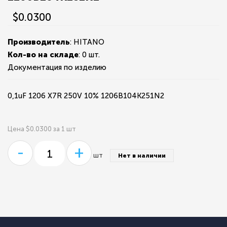
$0.0300
Производитель
: HITANO
Кол-во на складе
:
0 шт.
Документация по изделию
0,1uF 1206 X7R 250V 10% 1206B104K251N2
Цена $0.0300 за 1 шт
-
+
шт
Нет в наличии