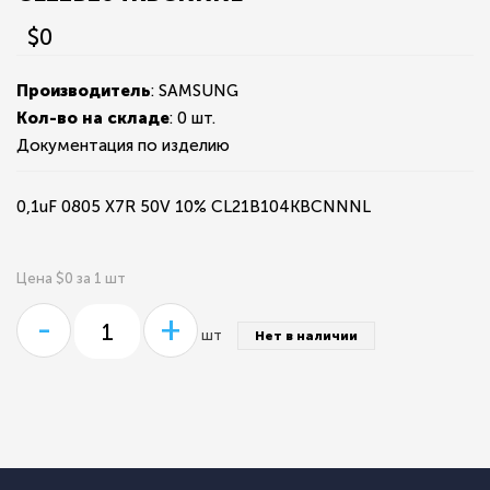
$0
Производитель
: SAMSUNG
Кол-во на складе
:
0 шт.
Документация по изделию
0,1uF 0805 X7R 50V 10% CL21B104KBCNNNL
Цена $0 за 1 шт
-
+
шт
Нет в наличии