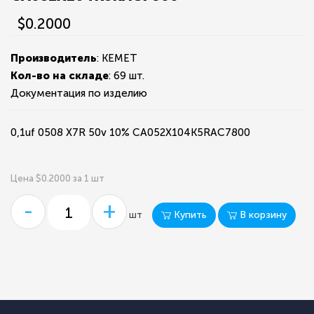
$0.2000
Производитель
: KEMET
Кол-во на складе
:
69 шт.
Документация по изделию
0,1uf 0508 X7R 50v 10% CA052X104K5RAC7800
Цена $0.2000 за 1 шт
-
+
Купить
В корзину
шт