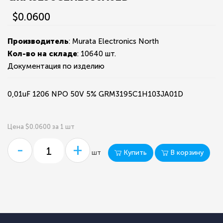
$0.0600
Производитель
: Murata Electronics North
Кол-во на складе
:
10640 шт.
Документация по изделию
0,01uF 1206 NPO 50V 5% GRM3195C1H103JA01D
Цена $0.0600 за 1 шт
-
+
Купить
В корзину
шт