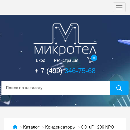
Togg
navi
0
Вход
Регистрация
+ 7 (499)
346-75-68
0,01uF 1206 NPO
Каталог
Конденсаторы