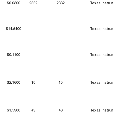
$0.0800
2332
2332
Texas Instru
$14.5400
-
Texas Instru
$0.1100
-
Texas Instru
$2.1600
10
10
Texas Instru
$1.5300
43
43
Texas Instru