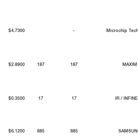
$4.7300
-
Microchip Tec
$2.8900
187
187
MAXIM
$0.3500
17
17
IR / INFIN
$6.1200
885
885
SAMSUN