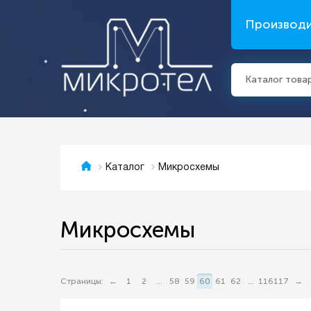
Производ
Каталог това
Микросхемы
Каталог
Микросхемы
Страницы:
←
1
2
...
58
59
60
61
62
...
116
117
→