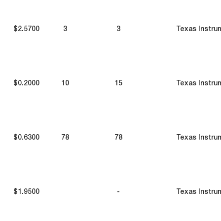
$2.5700
3
3
Texas Instru
$0.2000
10
15
Texas Instru
$0.6300
78
78
Texas Instru
$1.9500
-
Texas Instru