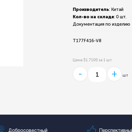
Производитель
: Китай
Кол-во на складе
:
0 шт.
Документация по изделию
T177F416-V8
Цена $1.7100 за 1 шт
-
+
шт
Добросовестный
Перспективны