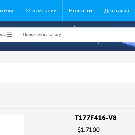
ители
О компании
Новости
Доставка
ров
T177F416-V8
$1.7100