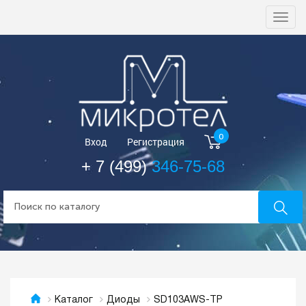
Togg
navi
0
Вход
Регистрация
+ 7 (499)
346-75-68
SD103AWS-TP
Каталог
Диоды