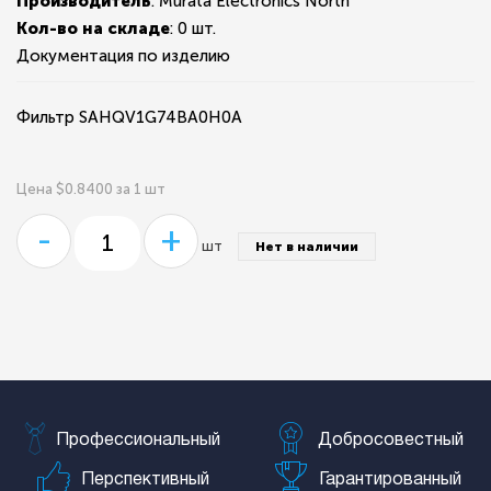
Производитель
: Murata Electronics North
Кол-во на складе
:
0 шт.
Документация по изделию
Фильтр SAHQV1G74BA0H0A
Цена $0.8400 за 1 шт
-
+
шт
Нет в наличии
Профессиональный
Добросовестный
Перспективный
Гарантированный