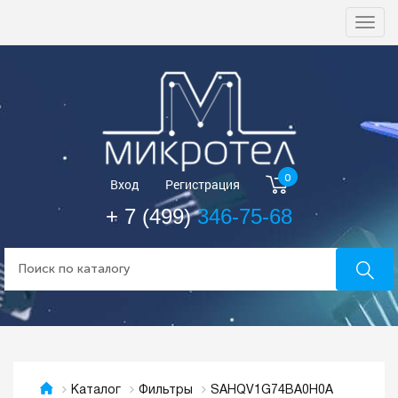
Togg
navi
0
Вход
Регистрация
+ 7 (499)
346-75-68
SAHQV1G74BA0H0A
Каталог
Фильтры