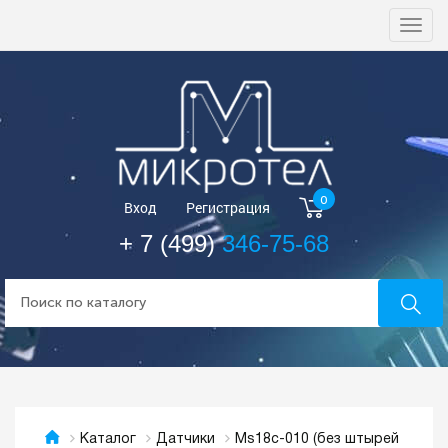
Togg
navi
0
Вход
Регистрация
+ 7 (499)
346-75-68
Ms18c-010 (без штырей
Каталог
Датчики