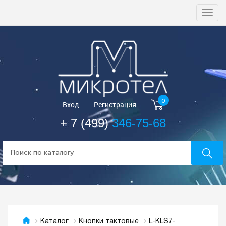
Togg
navi
0
Вход
Регистрация
+ 7 (499)
346-75-68
L-KLS7-
Каталог
Кнопки тактовые