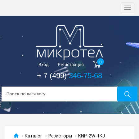
Togg
navi
0
Вход
Регистрация
+ 7 (499)
346-75-68
KNP-2W-1KJ
Каталог
Резисторы