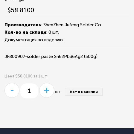
$58.8100
Производитель
: ShenZhen Jufeng Solder Co
Кол-во на складе
:
0 шт.
Документация по изделию
JF800907-solder paste Sn62Pb36Ag2 (500g)
Цена $58.8100 за 1 шт
-
+
шт
Нет в наличии