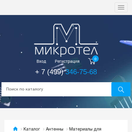
Togg
navi
0
Вход
Регистрация
+ 7 (499)
346-75-68
Материалы для
Каталог
Антенны