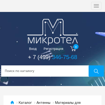
Togg
navi
0
Вход
Регистрация
+ 7 (499)
346-75-68
Материалы для
Каталог
Антенны