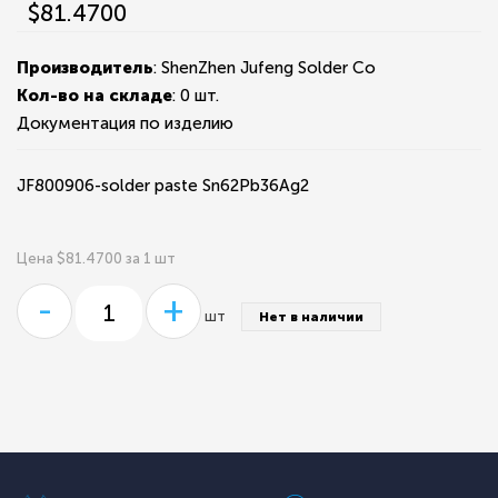
$81.4700
Производитель
: ShenZhen Jufeng Solder Co
Кол-во на складе
:
0 шт.
Документация по изделию
JF800906-solder paste Sn62Pb36Ag2
Цена $81.4700 за 1 шт
-
+
шт
Нет в наличии