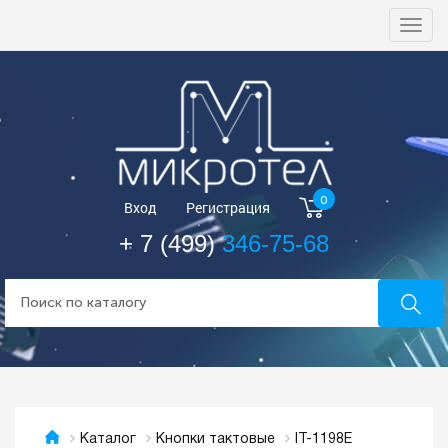
Togg
navi
0
Вход
Регистрация
+ 7 (499)
346-75-68
IT-1198E
Каталог
Кнопки тактовые