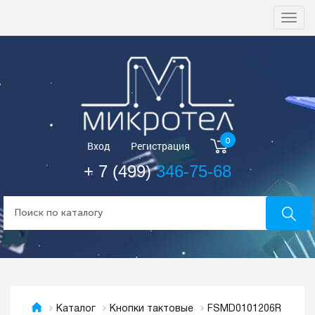
Togg
navi
0
Вход
Регистрация
+ 7 (499)
346-75-68
FSMD0101206R
Каталог
Кнопки тактовые