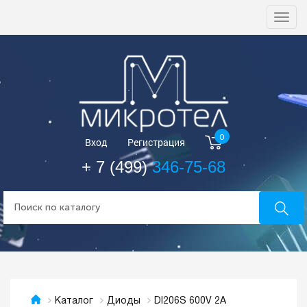
Togg
navi
0
Вход
Регистрация
+ 7 (499)
346-75-68
DI206S 600V 2A
Каталог
Диоды