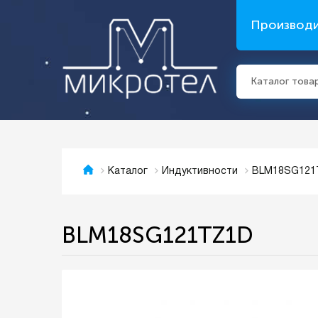
Производ
Каталог това
BLM18SG121
Каталог
Индуктивности
BLM18SG121TZ1D