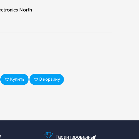
ectronics North
Купить
В корзину
й
Гарантированный