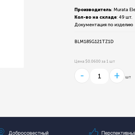
Производитель
: Murata El
Кол-во на складе
:
49 шт.
Документация по изделию
BLM18SG121TZ1D
Цена $0.0600 за 1 шт
-
+
шт
Добросовестный
Перспективны