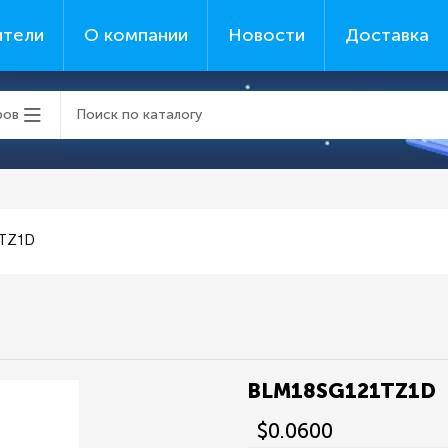
ители
О компании
Новости
Доставка
ров
TZ1D
BLM18SG121TZ1D
$0.0600