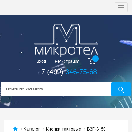
Togg
navi
0
Вход
Регистрация
+ 7 (499)
346-75-68
B3F-3150
Каталог
Кнопки тактовые