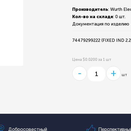
Производитель
: Wurth Ele
Кол-во на складе
:
0 шт.
Документация по изделию
74479299222 (FIXED IND 2
Цена $0.0200 за 1 шт
-
+
шт
Добросовестный
Перспективны