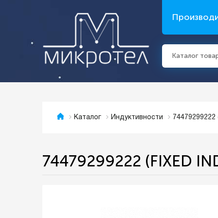
Производ
Каталог това
74479299222 
Каталог
Индуктивности
74479299222 (FIXED IN