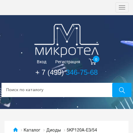
Togg
navi
0
Вход
Регистрация
+ 7 (499)
346-75-68
5KP120A-E3/54
Каталог
Диоды