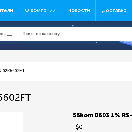
ители
О компании
Новости
Доставка
ров
S-03K5602FT
5602FT
56kom 0603 1% RS
$0