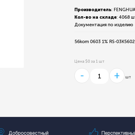
Производитель
: FENGHU
Кол-во на складе
:
4068 ш
Документация по изделию
56kom 0603 1% RS-03K560
Цена $0 за 1 шт
-
+
шт
Добросовестный
Перспективны