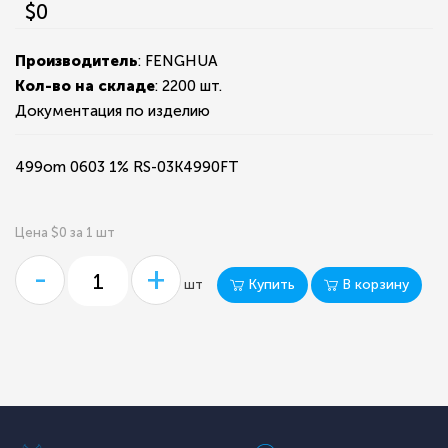
$0
Производитель
: FENGHUA
Кол-во на складе
:
2200 шт.
Документация по изделию
499om 0603 1% RS-03K4990FT
Цена $0 за 1 шт
-
+
Купить
В корзину
шт