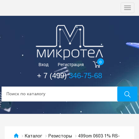
Togg
navi
0
Вход
Регистрация
+ 7 (499)
346-75-68
499om 0603 1% RS-
Каталог
Резисторы