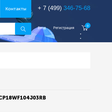
+ 7 (499)
346-75-68
Контакты
0
Вход
Регистрация
NCP18WF104J03RB