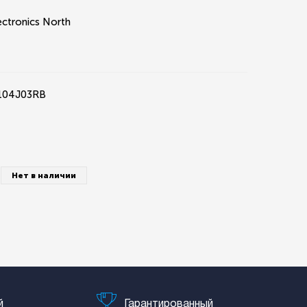
ectronics North
104J03RB
Нет в наличии
й
Гарантированный