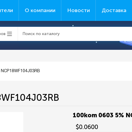
ители
О компании
Новости
Доставка
ров
% NCP18WF104J03RB
8WF104J03RB
100kom 0603 5% 
$0.0600