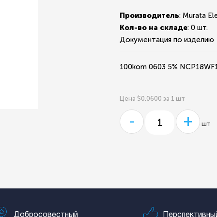
Производитель
: Murata El
Кол-во на складе
:
0 шт.
Документация по изделию
100kom 0603 5% NCP18WF
Цена $0.0600 за 1 шт
-
+
шт
Добросовестный
Перспективны