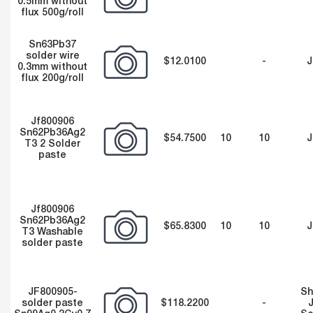
0.5mm without
flux 500g/roll
Sn63Pb37
solder wire
$12.0100
-
J
0.3mm without
flux 200g/roll
Jf800906
Sn62Pb36Ag2
$54.7500
10
10
J
T3 2 Solder
paste
Jf800906
Sn62Pb36Ag2
$65.8300
10
10
J
T3 Washable
solder paste
JF800905-
Sh
solder paste
$118.2200
-