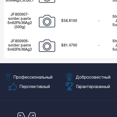
Sn99Ag0,3Cu0,7
So
JF800907-
Sh
solder paste
$58.8100
-
Sn62Pb36Ag2
So
(500g)
JF800906-
Sh
solder paste
$81.4700
-
Sn62Pb36Ag2
So
Профессиональный
Добросовестный
Перспективный
Гарантированный