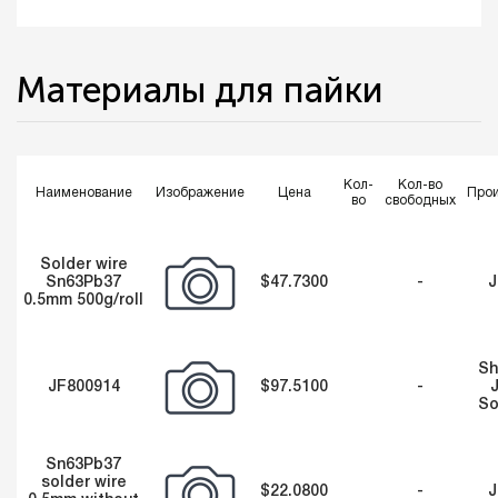
Материалы для пайки
Кол-
Кол-во
Наименование
Изображение
Цена
Прои
во
свободных
Solder wire
Sn63Pb37
$47.7300
-
J
0.5mm 500g/roll
Sh
JF800914
$97.5100
-
So
Sn63Pb37
solder wire
$22.0800
-
J