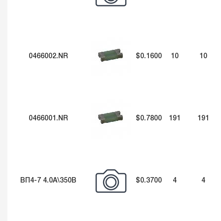
0466002.NR
$0.1600
10
10
0466001.NR
$0.7800
191
191
ВП4-7 4.0А\350В
$0.3700
4
4