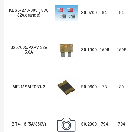
KLS5-270-005 ( 5 A,
$0.0700
94
94
32V,orange)
0257005.PXPV 32в
$0.1000
1506
1506
5.0A
MF-MSMF030-2
$0.0600
78
80
ВП4-16 (5А/350V)
$0.2000
794
794