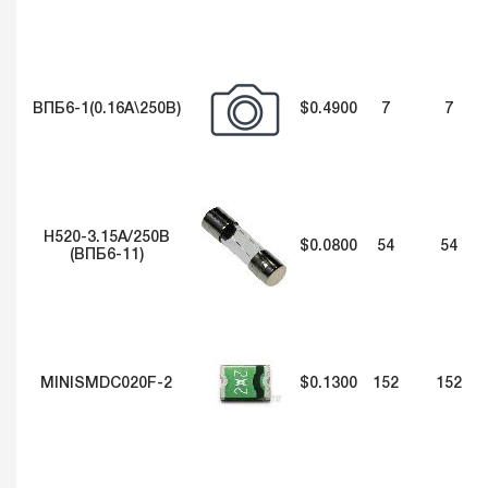
ВПБ6-1(0.16А\250В)
$0.4900
7
7
H520-3.15А/250В
$0.0800
54
54
(ВПБ6-11)
MINISMDC020F-2
$0.1300
152
152