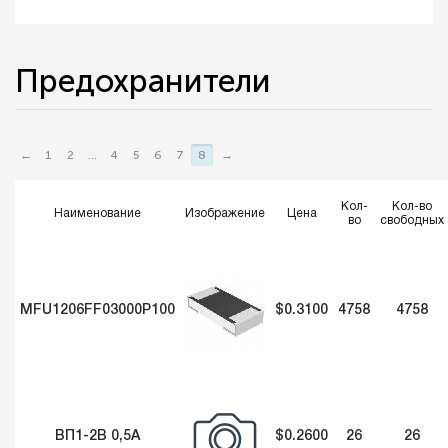
Предохранители
←
1
2
...
4
5
6
7
8
→
Кол-
Кол-во
Наименование
Изображение
Цена
во
свободных
MFU1206FF03000P100
$0.3100
4758
4758
ВП1-2В 0,5А
$0.2600
26
26