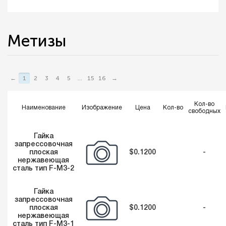
Метизы
←
1
2
3
4
5
...
15
16
→
Кол-во
Наименование
Изображение
Цена
Кол-во
свободных
Гайка
запрессовочная
плоская
$0.1200
-
нержавеющая
сталь тип F-М3-2
Гайка
запрессовочная
плоская
$0.1200
-
нержавеющая
сталь тип F-М3-1