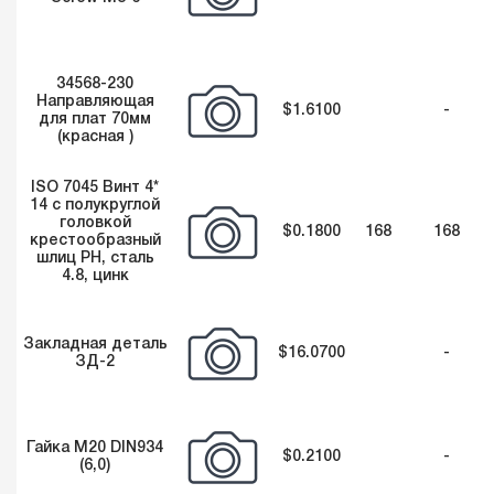
34568-230
Направляющая
$1.6100
-
для плат 70мм
(красная )
ISO 7045 Винт 4*
14 c полукруглой
головкой
$0.1800
168
168
крестообразный
шлиц PH, сталь
4.8, цинк
Закладная деталь
$16.0700
-
ЗД-2
Гайка М20 DIN934
$0.2100
-
(6,0)