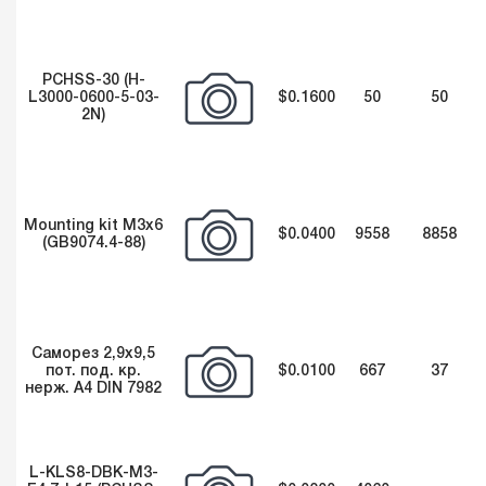
PCHSS-30 (H-
L3000-0600-5-03-
$0.1600
50
50
2N)
Mounting kit M3x6
$0.0400
9558
8858
(GB9074.4-88)
Саморез 2,9х9,5
пот. под. кр.
$0.0100
667
37
нерж. А4 DIN 7982
L-KLS8-DBK-M3-