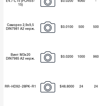
E4.7-L15 (PCHSS-
$0.0200
4060
-
15)
Саморез 2,9х9,5
$0.0100
500
500
DIN7981 А2 нерж.
Винт М3х20
$0.0200
1000
960
DIN7985 А2 нерж.
RR−HD92−28PK−R1
$48.8000
24
24