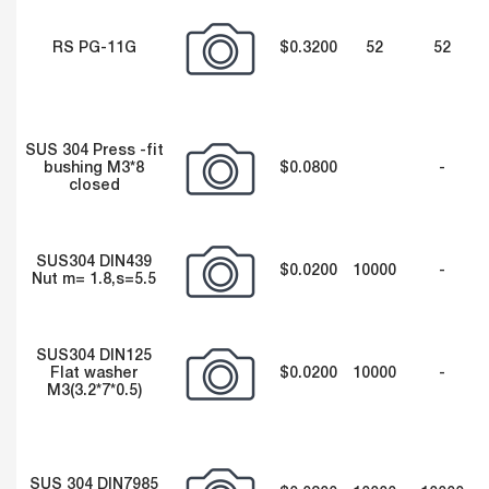
RS PG-11G
$0.3200
52
52
SUS 304 Press -fit
bushing M3*8
$0.0800
-
closed
SUS304 DIN439
$0.0200
10000
-
Nut m= 1.8,s=5.5
SUS304 DIN125
Flat washer
$0.0200
10000
-
M3(3.2*7*0.5)
SUS 304 DIN7985