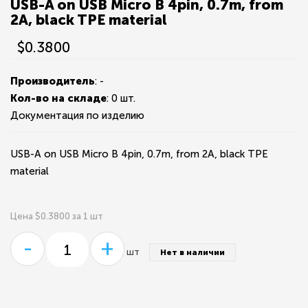
USB-A on USB Micro B 4pin, 0.7m, from
2A, black TPE material
$0.3800
Производитель
: -
Кол-во на складе
:
0 шт.
Документация по изделию
USB-A on USB Micro B 4pin, 0.7m, from 2A, black TPE
material
Цена $0.3800 за 1 шт
-
+
шт
Нет в наличии