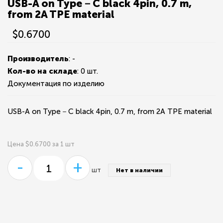
USB-A on Type－C black 4pin, 0.7 m,
from 2A TPE material
$0.6700
Производитель
: -
Кол-во на складе
:
0 шт.
Документация по изделию
USB-A on Type－C black 4pin, 0.7 m, from 2A TPE material
Цена $0.6700 за 1 шт
-
+
шт
Нет в наличии