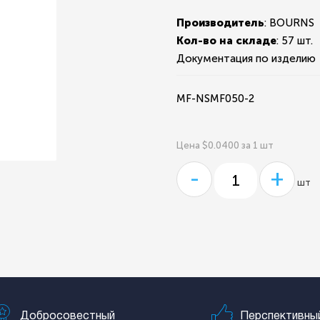
Производитель
: BOURNS
Кол-во на складе
:
57 шт.
Документация по изделию
MF-NSMF050-2
Цена $0.0400 за 1 шт
-
+
шт
Добросовестный
Перспективны