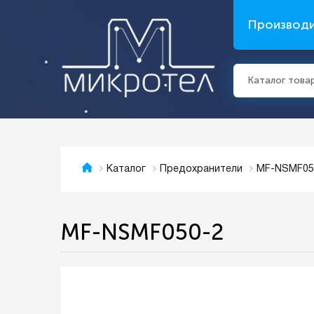
Производ
Каталог това
MF-NSMF05
Каталог
Предохранители
MF-NSMF050-2