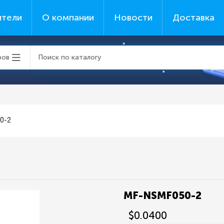
ители
О компании
Новости
Доставка
ров
0-2
MF-NSMF050-2
$0.0400