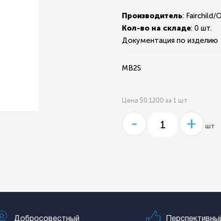
Производитель
: Fairchil
Кол-во на складе
:
0 шт.
Документация по изделию
MB2S
Цена $0.1200 за 1 шт
-
+
шт
Добросовестный
Перспективны