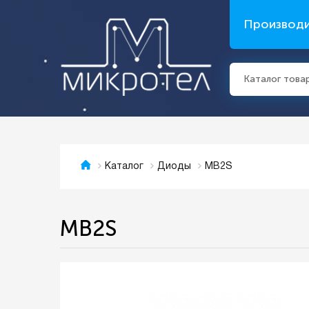
Производ
Каталог това
MB2S
Каталог
Диоды
MB2S