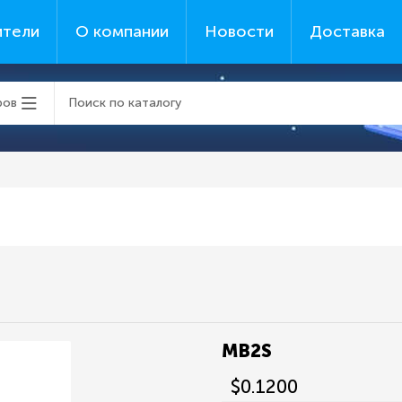
ители
О компании
Новости
Доставка
ров
MB2S
$0.1200