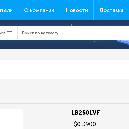
ители
О компании
Новости
Доставка
ров
LB250LVF
$0.3900