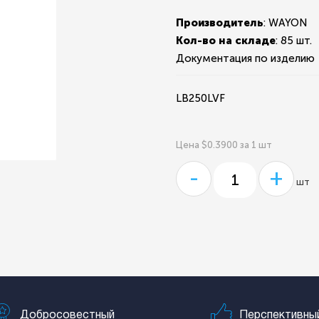
Производитель
: WAYON
Кол-во на складе
:
85 шт.
Документация по изделию
LB250LVF
Цена $0.3900 за 1 шт
-
+
шт
Добросовестный
Перспективны