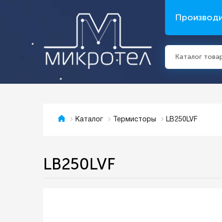
Производ
Каталог това
LB250LVF
Каталог
Термисторы
LB250LVF