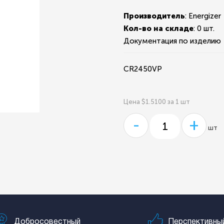
Производитель
: Energizer
Кол-во на складе
:
0 шт.
Документация по изделию
CR2450VP
Цена $1.5100 за 1 шт
-
+
шт
Добросовестный
Перспективны