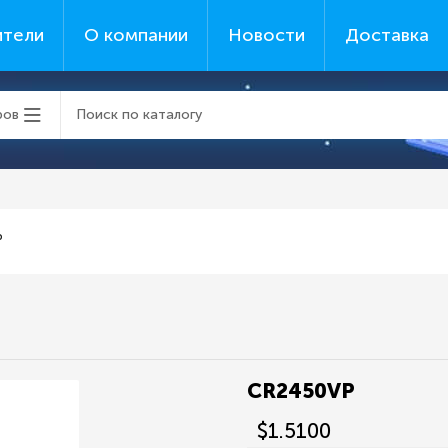
ители
О компании
Новости
Доставка
ров
P
CR2450VP
$1.5100