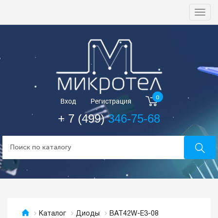
Togg
navi
0
Вход
Регистрация
+ 7 (499)
346-75-68
BAT42W-E3-08
Каталог
Диоды