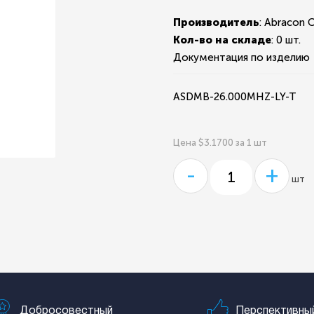
Производитель
: Abracon 
Кол-во на складе
:
0 шт.
Документация по изделию
ASDMB-26.000MHZ-LY-T
Цена $3.1700 за 1 шт
-
+
шт
Добросовестный
Перспективны