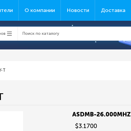
ители
О компании
Новости
Доставка
ров
Y-T
T
ASDMB-26.000MHZ
$3.1700