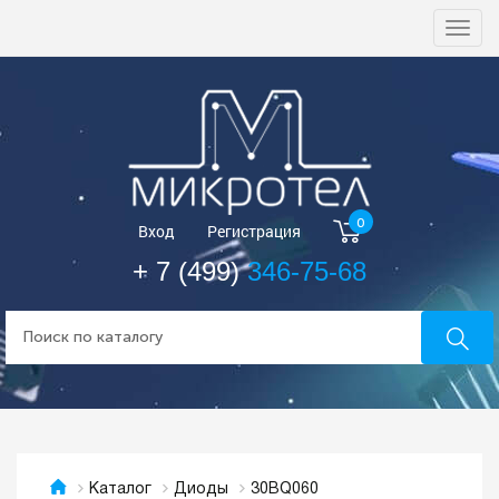
Togg
navi
0
Вход
Регистрация
+ 7 (499)
346-75-68
30BQ060
Каталог
Диоды